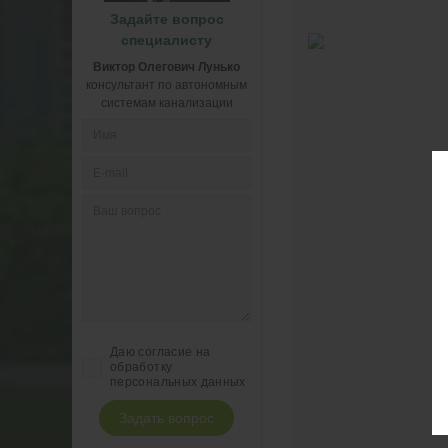
Задайте вопрос
специалисту
Виктор Олегович Лунько
консультант по автономным
системам канализации
Даю согласие на
обработку
персональных данных
Задать вопрос