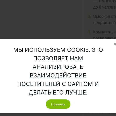
— 1 м³/сутк
до 6 челове
2.
Высокая ст
неприятных
3.
Компактные
позволяет 
ландшафт.
МЫ ИСПОЛЬЗУЕМ COOKIE. ЭТО
4.
Не требует 
ПОЗВОЛЯЕТ НАМ
круглогодич
АНАЛИЗИРОВАТЬ
5.
Очищенная 
ВЗАИМОДЕЙСТВИЕ
для полива
ПОСЕТИТЕЛЕЙ С САЙТОМ И
Дополнительн
ДЕЛАТЬ ЕГО ЛУЧШЕ.
колодец! Мы 
глубиной 1,5 
Принять
очищенных ст
низкой плотно