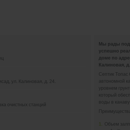
Мы рады под
успешно реал
доме по адрес
ец
Калиновая, д.
Септик Топас 
автономной ка
сад, ул. Калиновая, д. 24.
уровнем грунт
который обес
воды в канаву
вка очистных станций
Преимущества
1.
Объем залп