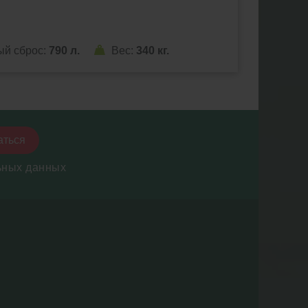
ый сброс:
790 л.
Вес:
340 кг.
аться
ьных данных