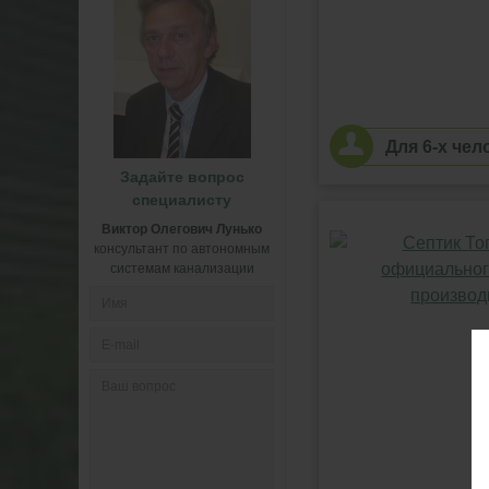
Для 6-х чел
Задайте вопрос
специалисту
Виктор Олегович Лунько
консультант по автономным
системам канализации