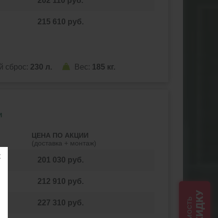
202 110
руб.
215 610
руб.
й сброс:
230 л.
Вес:
185 кг.
и
ЦЕНА
ПО АКЦИИ
(доставка + монтаж)
201 030
руб.
212 910
руб.
СКИДКУ
227 310
руб.