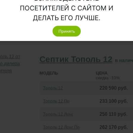
Тополь 9 Лонг Пр
200 970
руб.
ПОСЕТИТЕЛЕЙ С САЙТОМ И
ДЕЛАТЬ ЕГО ЛУЧШЕ.
овек
3
Принять
Залповы
Объем переработки:
1.5 м
/сут.
Септик Тополь 12
в нали
МОДЕЛЬ
ЦЕНА
скидка -10%
Тополь 12
220 590
руб.
Тополь 12 Пр
233 100
руб.
Тополь 12 Лонг
250 110
руб.
Тополь 12 Лонг Пр
262 170
руб.