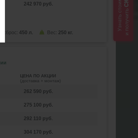
Узнать стоимость
242 970
руб.
и получить
й сброс:
450 л.
Вес:
250 кг.
чии
ЦЕНА
ПО АКЦИИ
(доставка + монтаж)
262 590
руб.
275 100
руб.
292 110
руб.
304 170
руб.