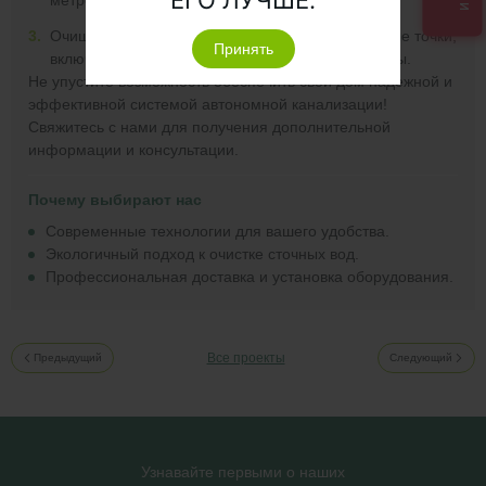
метров.
3.
Очищенные стоки можно сбрасывать в различные точки,
Принять
включая дренажные канавы и приемные колодцы.
Не упустите возможность обеспечить свой дом надежной и
эффективной системой автономной канализации!
Свяжитесь с нами для получения дополнительной
информации и консультации.
Почему выбирают нас
Современные технологии для вашего удобства.
Экологичный подход к очистке сточных вод.
Профессиональная доставка и установка оборудования.
Все проекты
Предыдущий
Следующий
Узнавайте первыми о наших