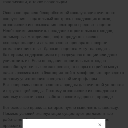
канализации, а также владельцам.
Основное правило беспроблемной эксплуатации очистного
сооружения – тщательный контроль попадающих стоков,
ограничение использования некоторых вредных веществ.
Необходимо исключить попадание строительных отходов,
полимерных материалов, нефтепродуктов, кислот,
хлорсодержащих и лекарственных препаратов, шерсти
домашних животных. Данные вещества могут навредить
бактериям, содержащимся в резервуарах станции или даже
уничтожить их. Если попадание строительных отходов
способствует лишь к ее засорению, то споры от грибов могут
начать развиваться в благоприятной атмосфере, что приведет к
полному уничтожению специальной микрофлоры.
Вышеперечисленные вещества вредны для очистной установки
и окружающей среды. Поэтому ограничение их попадания в
систему очистки воды - забота о своем здоровье, природе.
Вот основные правила, которые нужно выполнять владельцу.
Помимо условий эксплуатации существуют регламентные
работы по обслуживанию станции, которые необходимо
проводить с определенной периодичностью. Данные