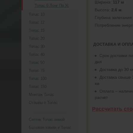
Ширина:
117 м
Топас 9 Лонг Пр Ус
Высота:
2.6 м
Топас 10
Глубина залегания
Топас 12
Потреблeние энерг
Топас 15
Топас 20
ДОСТАВКА И ОПЛ
Топас 30
Топас 40
Срок доставки по
дня
Топас 50
Доставка до 30 
Топас 75
Доставка свыше 
Топас 100
км
Топас 150
Оплата – налич
Монтаж Топас
расчет
Отзывы о Топас
Рассчитать ст
Септик Топас зимой
Бытовая химия и Топас