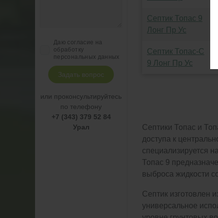
Септик Топас 9
Лонг Пр Ус
Даю согласие на
обработку
Септик Топас-С
персональных данных
9 Лонг Пр Ус
Задать вопрос
или проконсультируйтесь
по телефону
+7 (343) 379 52 84
Септики Топас и Топ
Урал
доступа к центральн
специализируется на
Топас 9 предназначе
выброса жидкости со
Септик изготовлен 
универсальное испол
уровне грунтовых во