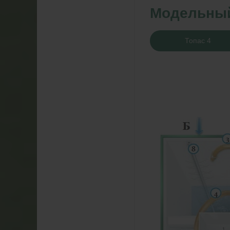
Модельны
Топас 4