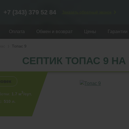
+7 (343) 379 52 84
Заказать обратный звонок
Оплата
Обмен и возврат
Цены
Гарантии
пас
Топас 9
СЕПТИК ТОПАС 9 НА
ловек
3
ботки:
1.7 м
/сут.
с:
510 л.