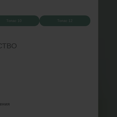
Топас 10
Топас 12
СТВО
жения