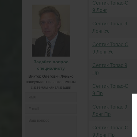
Септик Топас-С
9 Лонг
Септик Топас 9
Лонг Ус
Септик Топас-С
9 Лонг Ус
Задайте вопрос
Септик Топас 9
специалисту
Пр
Виктор Олегович Лунько
консультант по автономным
Септик Топас-С
системам канализации
9 Пр
Септик Топас 9
Лонг Пр
Септик Топас-С
9 Лонг Пр