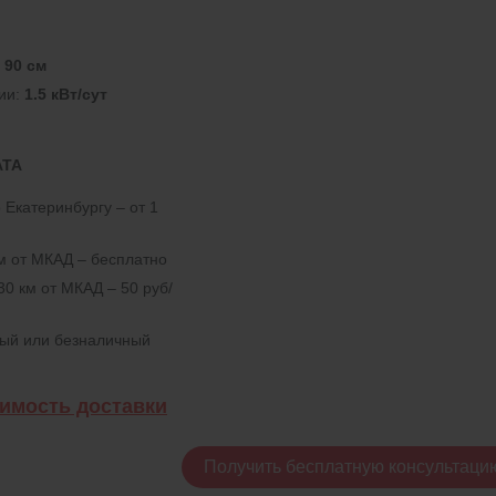
:
90 см
ии:
1.5 кВт/сут
АТА
 Екатеринбургу – от 1
км от МКАД – бесплатно
30 км от МКАД – 50 руб/
ный или безналичный
оимость доставки
Получить бесплатную консультаци