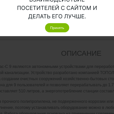
ПОСЕТИТЕЛЕЙ С САЙТОМ И
2
145
1.6
ДЕЛАТЬ ЕГО ЛУЧШЕ.
Принять
1
90
1.6
ОПИСАНИЕ
ас-С 9 являются автономными устройствами для переработ
ой канализации. Устройство разработано компанией ТОПОЛ
 создании очистных сооружений хозяйственно-бытовых сто
на для 9 пользователей и позволяет перерабатывать до 1.7
ставляет 510 литров, а энергопотребление станции составляе
из прочного полипропилена, не подверженного коррозии ил
нение, поэтому устанавливать оборудование можно в любой
д. Работа оборудования основана на применении современ