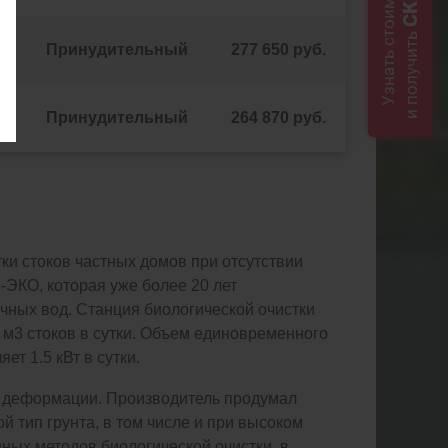
Узнать стоимость
и получить
Принудительный
277 650 руб.
Принудительный
264 870 руб.
ки стоков частных домов при отсутствии
-ЭКО, которая уже более 20 лет
чных вод. Станция биологической очистки
 м3 стоков в сутки. Объем единовременного
т 1.5 кВт в сутки.
и деформации. Производитель продумал
 тип грунта, в том числе и при высоком
ных методов биологической очистки, в