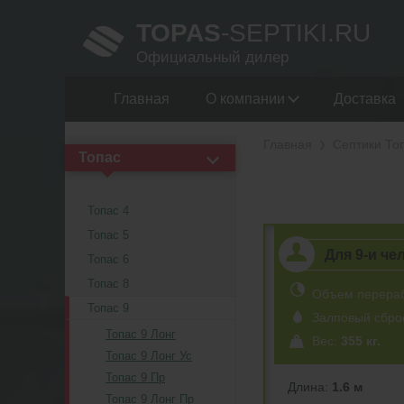
TOPAS
-SEPTIKI.RU
Официальный дилер
Главная
О компании
Доставка
Главная
Септики То
Топас
Топас 4
Топас 5
Для 9-и че
Топас 6
Топас 8
Объем перера
Топас 9
Залповый сбро
Топас 9 Лонг
Вес:
355 кг.
Топас 9 Лонг Ус
Топас 9 Пр
Длина:
1.6 м
Топас 9 Лонг Пр